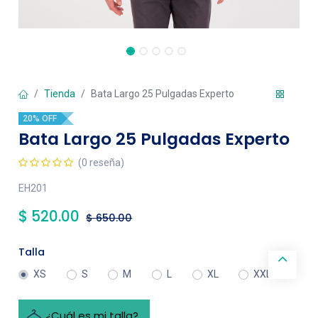
Tienda
Bata Largo 25 Pulgadas Experto
20% OFF
Bata Largo 25 Pulgadas Experto
(0 reseña)
EH201
$
520.00
$
650.00
Talla
XS
S
M
L
XL
XXL
¿Cuál es mi talla?