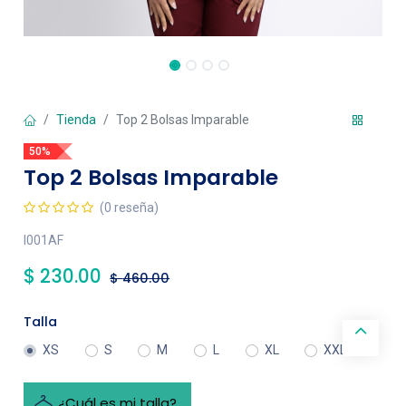
Tienda
Top 2 Bolsas Imparable
50%
Top 2 Bolsas Imparable
(0 reseña)
I001AF
$
230.00
$
460.00
Talla
XS
S
M
L
XL
XXL
¿Cuál es mi talla?