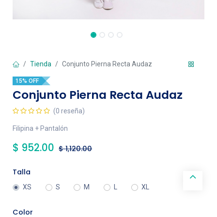
Tienda
Conjunto Pierna Recta Audaz
15% OFF
Conjunto Pierna Recta Audaz
(0 reseña)
Filipina + Pantalón
$
952.00
$
1,120.00
Talla
XS
S
M
L
XL
Color