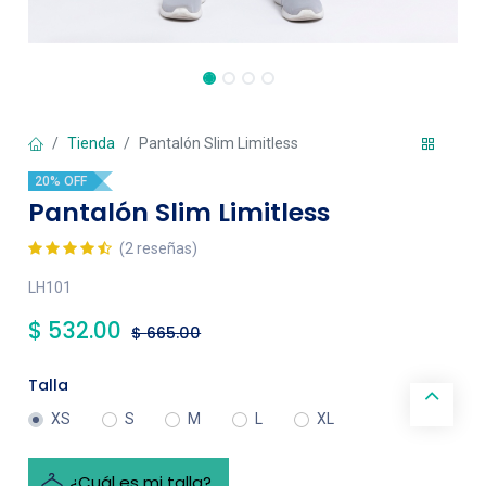
Tienda
Pantalón Slim Limitless
20% OFF
Pantalón Slim Limitless
(2 reseñas)
LH101
$
532.00
$
665.00
Talla
XS
S
M
L
XL
¿Cuál es mi talla?