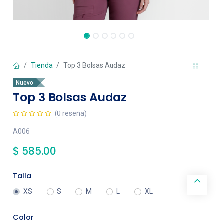
Tienda
Top 3 Bolsas Audaz
Nuevo
Top 3 Bolsas Audaz
(0 reseña)
A006
$
585.00
Talla
XS
S
M
L
XL
Color