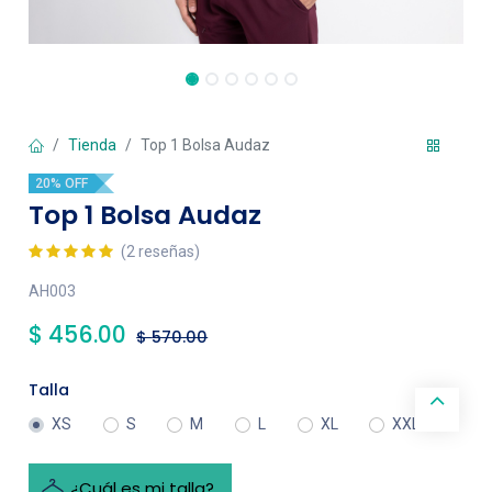
Tienda
Top 1 Bolsa Audaz
20% OFF
Top 1 Bolsa Audaz
(2 reseñas)
AH003
$
456.00
$
570.00
Talla
XS
S
M
L
XL
XXL
¿Cuál es mi talla?