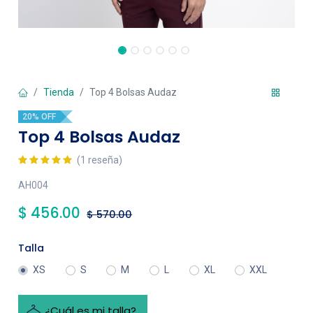
Tienda
Top 4 Bolsas Audaz
20% OFF
Top 4 Bolsas Audaz
(1 reseña)
AH004
$
456.00
$
570.00
Talla
XS
S
M
L
XL
XXL
¿Cuál es mi talla?