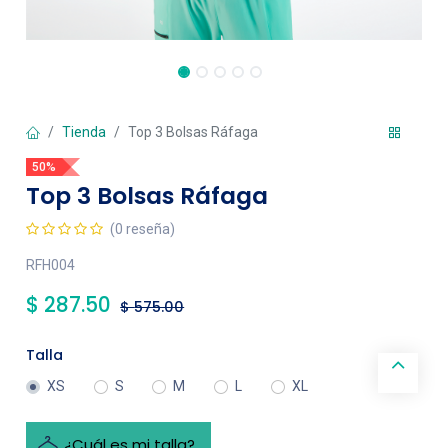
Tienda
Top 3 Bolsas Ráfaga
50%
Top 3 Bolsas Ráfaga
(0 reseña)
RFH004
$
287.50
$
575.00
Talla
XS
S
M
L
XL
¿Cuál es mi talla?