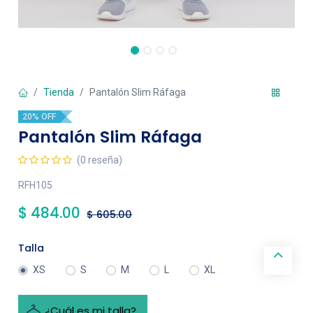
Tienda
Pantalón Slim Ráfaga
20% OFF
Pantalón Slim Ráfaga
(0 reseña)
RFH105
$
484.00
$
605.00
Talla
XS
S
M
L
XL
¿Cuál es mi talla?