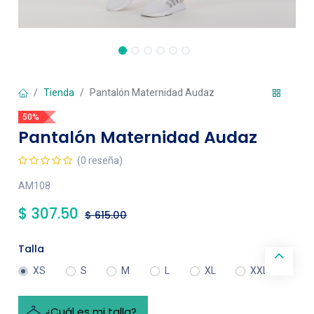
Tienda
Pantalón Maternidad Audaz
50%
Pantalón Maternidad Audaz
(0 reseña)
AM108
$
307.50
$
615.00
Talla
XS
S
M
L
XL
XXL
¿Cuál es mi talla?