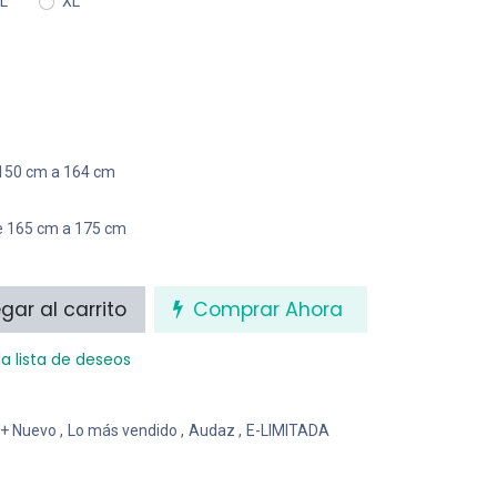
L
XL
 150 cm a 164 cm
e 165 cm a 175 cm
ar al carrito
Comprar Ahora
la lista de deseos
 + Nuevo
,
Lo más vendido
,
Audaz
,
E-LIMITADA