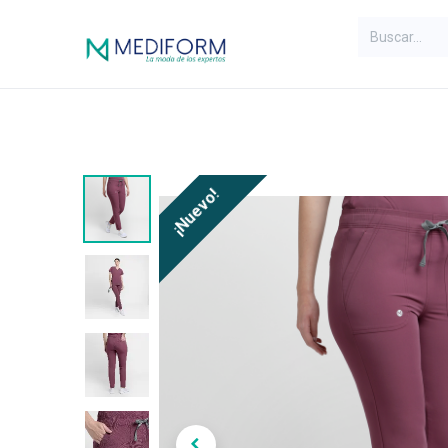
Inicio
Líneas
Mujer
H
¡Nuevo!