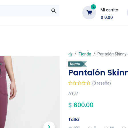
0
Mi carrito
$
0.00
ombre
Accesorios
Rebajas
Outlet
Tienda
Pantalón Skinny
Nuevo
Pantalón Skin
(0 reseña)
A107
$
600.00
Talla