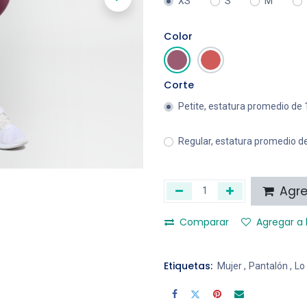
XS
S
M
Color
Corte
Petite, estatura promedio de
Regular, estatura promedio d
Agreg
Comparar
Agregar a 
Etiquetas:
Mujer
,
Pantalón
,
Lo