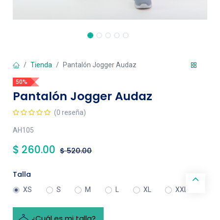
Tienda
Pantalón Jogger Audaz
50%
Pantalón Jogger Audaz
(0 reseña)
AH105
$
260.00
$
520.00
Talla
XS
S
M
L
XL
XXL
¿Cuál es mi talla?