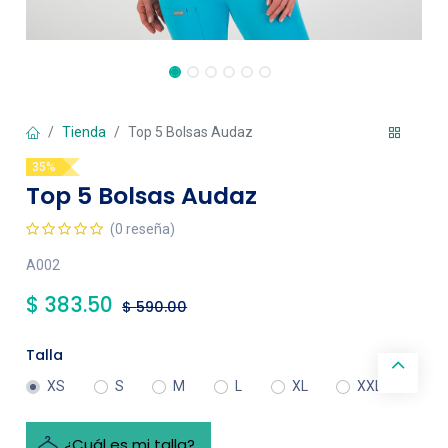
Tienda
Top 5 Bolsas Audaz
35%
Top 5 Bolsas Audaz
(0 reseña)
A002
$
383.50
$
590.00
Talla
XS
S
M
L
XL
XXL
¿Cuál es mi talla?