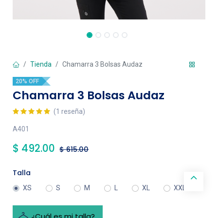
Tienda
Chamarra 3 Bolsas Audaz
20% OFF
Chamarra 3 Bolsas Audaz
(1 reseña)
A401
$
492.00
$
615.00
Talla
XS
S
M
L
XL
XXL
¿Cuál es mi talla?