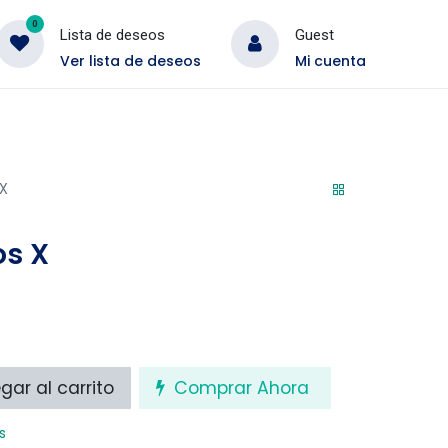
0
Lista de deseos
Guest
Ver lista de deseos
Mi cuenta
Bordado
Conjunto
 X
os X
ar al carrito
Comprar Ahora
s