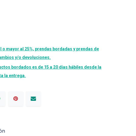
l o mayor al 25%, prendas bordadas y prendas de
cambios y/o devoluciones.
uctos bordados es de 15 a 20 días hábiles desde la
a la entrega.
ón