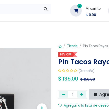
0
Mi carrito
$
0.00
ombre
Accesorios
Rebajas
Outlet
Tienda
Pin Tacos Rayos
10% OFF
Pin Tacos Ray
(0 reseña)
$
135.00
$
150.00
Agreg
Agregar a la lista de deseo